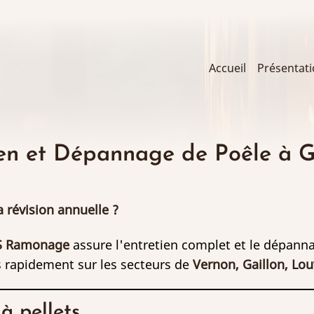
Main
Accueil
Présentat
navigation
ien et Dépannage de Poêle à G
 révision annuelle ?
S Ramonage
assure l'entretien complet et le dépanna
ens rapidement sur les secteurs de
Vernon, Gaillon, Lou
à pellets