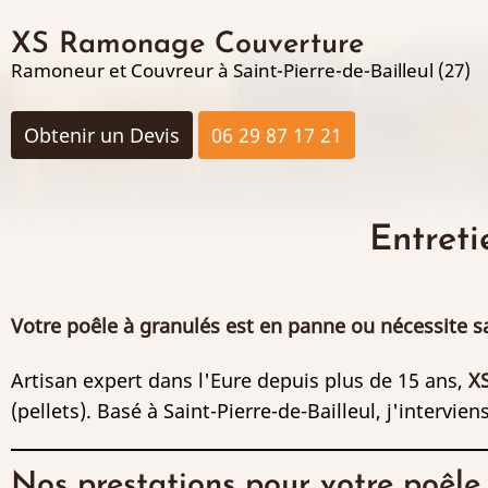
Aller
XS Ramonage Couverture
au
Ramoneur et Couvreur à Saint-Pierre-de-Bailleul (27)
contenu
principal
Obtenir un Devis
06 29 87 17 21
Entret
Votre poêle à granulés est en panne ou nécessite sa
Artisan expert dans l'Eure depuis plus de 15 ans,
X
(pellets). Basé à Saint-Pierre-de-Bailleul, j'intervi
Nos prestations pour votre poêle 