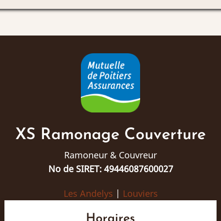
XS Ramonage Couverture
Ramoneur & Couvreur
No de SIRET: 49446087600027
Les Andelys
|
Louviers
Horaires